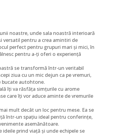
iunii noastre, unde sala noastră interioară
i versatil pentru a crea amintiri de
ocul perfect pentru grupuri mari și mici, în
ntâlnesc pentru a-ți oferi o experiență
oastră se transformă într-un veritabil
 începi ziua cu un mic dejun ca pe vremuri,
de bucate autohtone.
lă îți va răsfăța simțurile cu arome
ase care îți vor aduce aminte de vremurile
 mai mult decât un loc pentru mese. Ea se
ă într-un spațiu ideal pentru conferințe,
 evenimente asemănătoare.
 ideile prind viață și unde echipele se