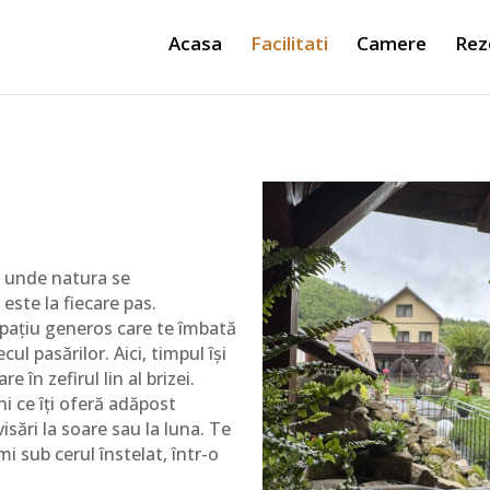
Acasa
Facilitati
Camere
Rez
, unde natura se
este la fiecare pas.
spațiu generos care te îmbată
cul pasărilor. Aici, timpul își
e în zefirul lin al brizei.
ni ce îți oferă adăpost
isări la soare sau la luna. Te
mi sub cerul înstelat, într-o