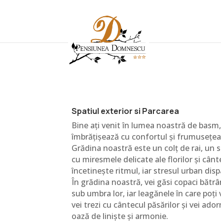
Spatiul exterior si Parcarea
Bine ați venit în lumea noastră de basm
îmbrățișează cu confortul și frumusețea 
Grădina noastră este un colț de rai, un 
cu miresmele delicate ale florilor și cânte
încetinește ritmul, iar stresul urban dispar
În grădina noastră, vei găsi copaci bătrâ
sub umbra lor, iar leagănele în care poți v
vei trezi cu cântecul păsărilor și vei ador
oază de liniște și armonie.