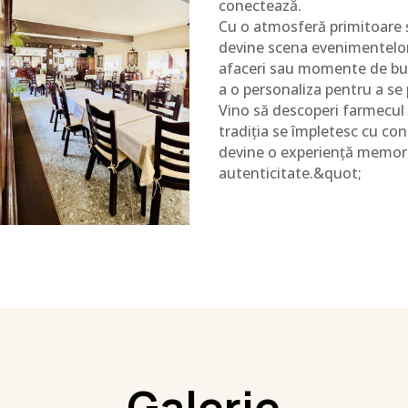
conectează.
Cu o atmosferă primitoare ș
devine scena evenimentelor 
afaceri sau momente de bucur
a o personaliza pentru a se 
Vino să descoperi farmecul s
tradiția se împletesc cu con
devine o experiență memorab
autenticitate.&quot;
Galerie