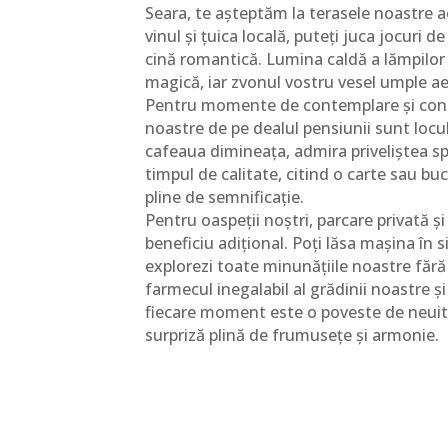
Seara, te așteptăm la terasele noastre a
vinul și țuica locală, puteți juca jocuri d
cină romantică. Lumina caldă a lămpilo
magică, iar zvonul vostru vesel umple ae
Pentru momente de contemplare și cone
noastre de pe dealul pensiunii sunt locul 
cafeaua dimineața, admira priveliștea s
timpul de calitate, citind o carte sau b
pline de semnificație.
Pentru oaspeții noștri, parcare privată și
beneficiu adițional. Poți lăsa mașina în s
explorezi toate minunățiile noastre fără 
farmecul inegalabil al grădinii noastre și 
fiecare moment este o poveste de neuita
surpriză plină de frumusețe și armonie.