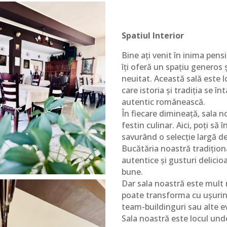
Spatiul Interior
Bine ați venit în inima pens
îți oferă un spațiu generos ș
neuitat. Această sală este l
care istoria și tradiția se î
autentic românească.
În fiecare dimineață, sala n
festin culinar. Aici, poți să
savurând o selecție largă 
Bucătăria noastră tradiționa
autentice și gusturi delicio
bune.
Dar sala noastră este mult
poate transforma cu ușurinț
team-buildinguri sau alte
Sala noastră este locul unde