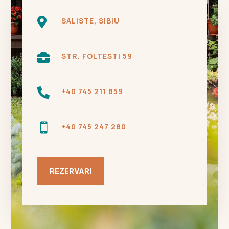

SALISTE, SIBIU

STR. FOLTESTI 59

+40 745 211 859

+40 745 247 280
REZERVARI