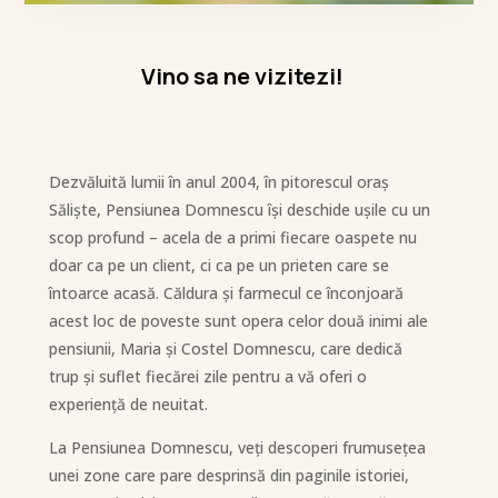
Vino sa ne vizitezi!
Dezvăluită lumii în anul 2004, în pitorescul oraș
Săliște, Pensiunea Domnescu își deschide ușile cu un
scop profund – acela de a primi fiecare oaspete nu
doar ca pe un client, ci ca pe un prieten care se
întoarce acasă. Căldura și farmecul ce înconjoară
acest loc de poveste sunt opera celor două inimi ale
pensiunii, Maria și Costel Domnescu, care dedică
trup și suflet fiecărei zile pentru a vă oferi o
experiență de neuitat.
La Pensiunea Domnescu, veți descoperi frumusețea
unei zone care pare desprinsă din paginile istoriei,