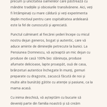
precum și unicitatea oamenilor care păstrează cu
mândrie tradițiile și obiceiurile transilvănene. Aici, veți
fi întâmpinați cu mare căldură și veți experimenta
deplin motivul pentru care ospitalitatea ardeleană
este la fel de cunoscută și apreciată.
Punctul culminant al fiecărei șederi începe cu micul
nostru dejun generos, bogat și autentic, care vă
aduce aminte de diminețile petrecute la bunici. La
Pensiunea Domnescu, vă așteaptă un mic dejun cu
produse de casă 100% bio: slăninuța, produse
afumate delicioase, lapte proaspăt, ouă de casa,
brânzeturi autentice închegate în munți, gemuri
preparate cu dragoste, zacuscă făcută de noi și
multe alte bunătăți gătite cu atenție și pasiune, ca la
mama acasă.
Cu inima deschisă, vă așteptăm cu bucurie să
deveniți parte din familia noastră și să creăm